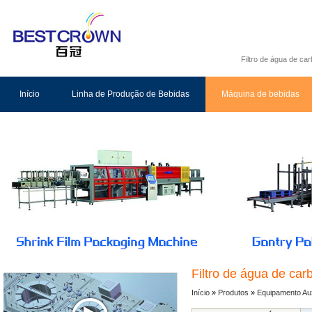
Filtro de água de ca
Início
Linha de Produção de Bebidas
Máquina de bebidas
Filtro de água de car
Início
»
Produtos
»
Equipamento Aux