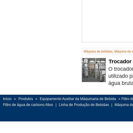
Máquina de bebidas, Máquina de 
Trocador 
O trocado
utilizado 
água bruta
Início
»
Produtos
»
Equipamento Auxiliar da Máquinaria de Bebida
» Filtro 
Filtro de água de carbono Ativo
|
Linha de Produção de Bebidas
|
Máquina de