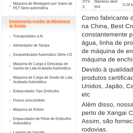
SYS-
Stainless steel
Máquina de Moldagem por Sopro de
0.28 
3
304
PET Semi-automática
Como fabricante de
Equipamento Auxiliar da Máquinaria
na China, Best Cr
de Bebida
constantemente p
Transportador a Ar
água, linha de pr
Alimentador de Tampa
de máquina de en
Despaletizador Automático Série CD
máquina de enchim
Máquina de Carga e Descarga de
Devido à qualidad
Gaiola de Lata Acabada Automática
produtos certific
Máquina de Carga de Grade de Lata
Acabada Automática
Unidos, Japão, Ca
Empacotador Tipo Embrulho
etc
Frasco unscrambler
Além disso, nossa
Máquina de Rótulo
perto de Xangai C
Empacotador de Filme de Embrulho
Assim, são fornec
Automático
rodovias.
Lavador de Garrafa